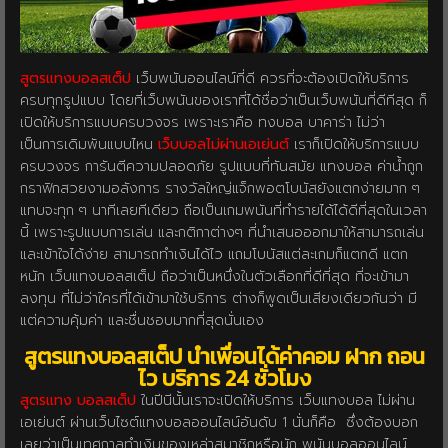
สูตรแทงบอลสเต็ป
เว็บพนันออนไลน์ที่ดี ควรที่จะต้องเปิดให้บริการ
ครบทุกรูปแบบ โดยที่เว็บพนันของเราที่ได้ชื่อว่าเป็นเว็บพนันที่ดีทีสุด ก็
เปิดให้บริการแบบครบวงจร เพราะเราคือ ทงบอล บาคาร่า ไม่ว่า
เป็นการเดิมพันแบบไหน
เว็บบอลไม่ผ่านเอเย่นต์
เราก็เปิดให้บริการแบบ
ครบวงจร การันตีความปลอดภัย รูปแบบที่ทันสมัย แทงบอล ค่าน้ำถูก
กราฟิกสวยงามอลังการ รางวัลใหญ่แจ็กพอตโบนัสยังแตกง่ายมาก ๆ
แทบจะทุก ๆ นาทีเลยทีเดียว ถือเป็นเกมพนันที่ทำรายได้ได้ดีที่สุดในเวลา
นี้ เพราะรูปแบบการเล่น และกติกาต่างๆ ที่นำเสนอออกมาให้สามารถเล่น
และเข้าใจได้ง่าย สามารถทำเงินได้ไว แถมโบนัสแต่ละเกมก็แตกดี แตก
หนัก เว็บแทงบอลสเต็ป ถือว่าเป็นหนึ่งในตัวเลือกที่ดีที่สุด ที่จะเข้ามา
ลงทุน ที่ไม่ว่าใครที่ได้เข้ามาใช้บริการ ต่างก็พูดเป็นเสียงเดียวกันว่า มี
แต่ความคุ้มค่า และชื่นชอบมากที่สุดนั่นเอง
สูตรแทงบอลสเต็ป นำเพื่อนได้ค่าคอม ฝาก ถอน
ไว บริการ 24 ชั่วโมง
สูตรแทง บอลสเต็ป
ในปีนีนั้นเราจะเปิดให้บริการ เว็บแทงบอล ไม่ผ่าน
เอเย่นต์
ผ่านเว็บไซต์แทงบอลออนไลน์อันดับ 1 นั่นก็คือ ซึ่งต้องบอก
เลยว่าเป็นเทศกาลทำเงินของเหล่าสมาชิกหรือนัก พนันบอลออนไลน์