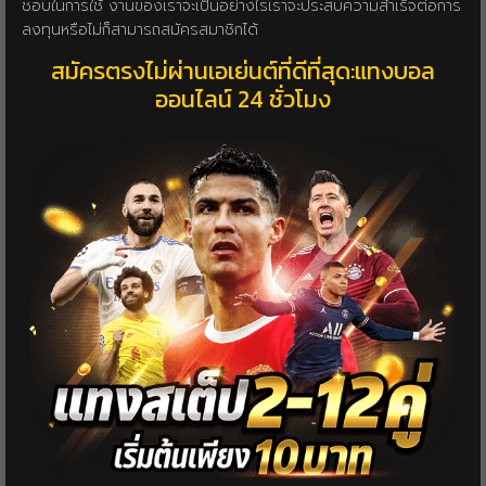
ชอบในการใช้ งานของเราจะเป็นอย่างไรเราจะประสบความสำเร็จต่อการ
ลงทุนหรือไม่ก็สามารถสมัครสมาชิกได้
สมัครตรงไม่ผ่านเอเย่นต์ที่ดีที่สุด:แทงบอล
ออนไลน์ 24 ชั่วโมง