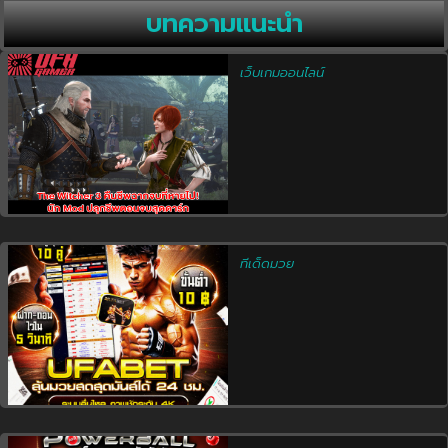
บทความแนะนำ
เว็บเกมออนไลน์
ทีเด็ดมวย