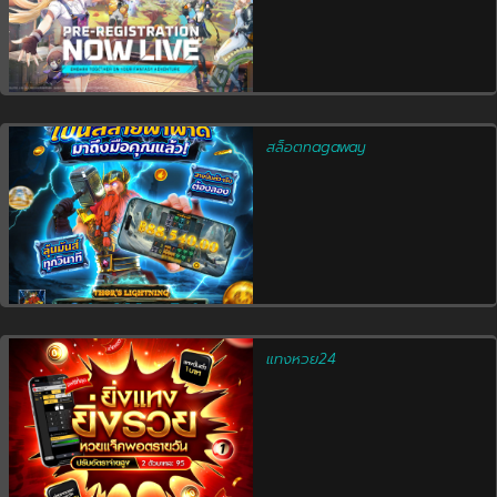
สล็อตnagaway
แทงหวย24