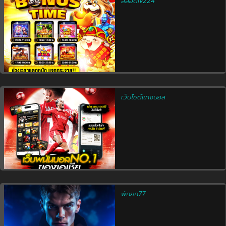
สล็อตlv224
เว็บไซต์แทงบอล
พักยก77