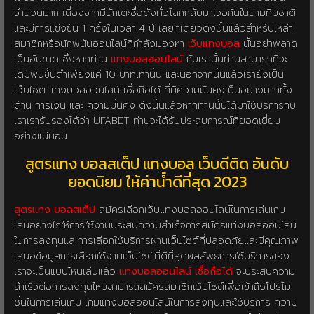
จำนวนมาก เนื่องจากมีนักเตะชื่อดังทั่วโลกกลับมาเจอกันในนามทีมชาติ
และมีการแข่งขัน 1 ครั้งในเวลา 4 ปี เลยทีเดียวดังนั้นแล้วสำหรับเหล่า
สมาชิกหรือนักพนันออนไลน์ที่กำลังมองหา
เว็บแทงบอล
นั้นอย่าพลาด
เป็นอันขาด ซึ่งหากท่าน
แทงบอลออนไลน์
กับเรานั้นท่านสามารถที่จะ
เดิมพันขั้นต่ำเพียงแค่ 10 บาทเท่านั้น และนอกจากนั้นแล้วเรายังเป็น
เว็บไซต์ แทงบอลออนไลน์ เชื่อถือได้ ที่มีความมั่นคงเป็นอย่างมากทั้ง
ด้าน การเงิน และ ความมั่นคง ดังนั้นแล้วหากท่านนั้นได้มาใช้บริการกับ
เราเรารับรองได้ว่า UFABET ท่านจะได้รับประสบการณ์ที่ยอดเยี่ยม
อย่างแน่นอน
สูตรแทง บอลสเต็ป แทงบอล เว็บดีติด อันดับ
ยอดนิยม ให้ค่าน้ำดีที่สุด 2023
สูตรแทง บอลสเต็ป
สมัครเลือกเว็บแทงบอลออนไลน์ในการเล่นเกม
เล่นอย่างไรให้การใช้งานประสบความสำเร็จการสมัครแท่งบอลออนไลน์
ในการลงทุนและการเลือกใช้บริการผ่านเว็บไซต์ที่ปลอดภัยและมีคุณภาพ
เสนอข้อมูลการเลือกใช้งานเว็บไซต์ที่ดีที่สุดผลลัพธ์การใช้บริการของ
เราจะเป็นแบบไหนเล่นแล้ว
แทงบอลออนไลน์ เชื่อถือได้
จะประสบความ
สำเร็จต่อการลงทุนไหมสามารถสมัครสมาชิกเว็บไซต์เพื่อเข้าถึงโปรโม
ชั่นในการเล่นเกม เกมแทงบอลออนไลน์ในการลงทุนและใช้บริการ ความ