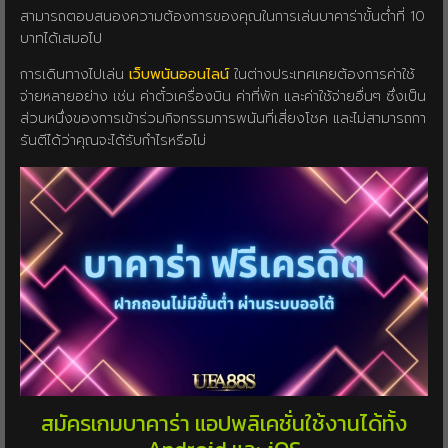
สามารถตอบสนองความต้องการของคุณในการเล่นบาคาร่าขั้นต่ำที่ 10
บาทได้เสมอไป
การเดินทางไปเล่น
เว็บพนันออนไลน์
ในต่างประเทศเคยต้องการค่าใช้
จ่ายหลายอย่าง เช่น ค่าตั๋วเครื่องบิน ค่าที่พัก และค่าใช้จ่ายอื่นๆ ซึ่งเป็น
ส่วนหนึ่งของการเข้าร่วมกิจกรรมการพนันที่เสี่ยงโชค และไม่สามารถกา
รันตีได้ว่าคุณจะได้รับกำไรหรือไม่
สมัครเกมบาคาร่า แอปพลิเคชั่นใช้งานได้ทั้ง