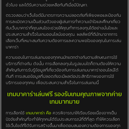
ชั่วโมง และได้รับความช่วยเหลือทันทีเมื่อมีปัญหา.
ตรวจสอบว่าเว็บไซต์มีมาตรการความปลอดภัยที่เพียงพอและป้องกัน
การละเมิดความเป็นส่วนตัวของผู้เล่นการทำความเข้าใจและศึกษาเกี่ยว
กับเว็บบาคาร่าที่คุณสนใจจะช่วยให้คุณทำการลงทุนได้อย่างมั่นใจและ
ประสบความสำเร็จในเกมออนไลน์ของคุณ. ผลลัพธ์ที่ดีมักมาจากการ
เลือกเว็บที่เหมาะสมกับความต้องการและความพอใจของคุณในการเล่น
บาคาร่า
ความชอบในการเล่นเกมของทุกคนมักแตกต่างกันตามลักษณะการใช้
บริการที่ต่างกัน ดังนั้น การเลือกลงทุนในรูปแบบใดก็ตามต้องให้ความ
สำคัญกับการรับรู้ข้อมูลที่เกี่ยวข้องกับการเล่นเกมบาคาร่าออนไลน์ได้
ทันที การเสนอข้อมูลที่ปลอดภัยจะมีผลต่อประสิทธิภาพของการใช้
บริการของทุกคน เพื่อประสบความสำเร็จในการเล่นเกมนี้
เกมบาคาร่าเล่นฟรี รองรับเกมคุณภาพจากค่าย
เกมมากมาย
การเลือกใช้
เกมบาคาร่า คือ
ควรพิจารณาให้เรียบร้อยเนื่องจากเป็น
ปัจจัยสำคัญที่จะทำให้ทุกคนได้รับประสบการณ์ที่ดีที่สุด ทำให้ควรเลือก
ใช้เว็บไซต์ที่ได้รับการสร้างขึ้นมาเพื่อตอบสนองความต้องการของทุก