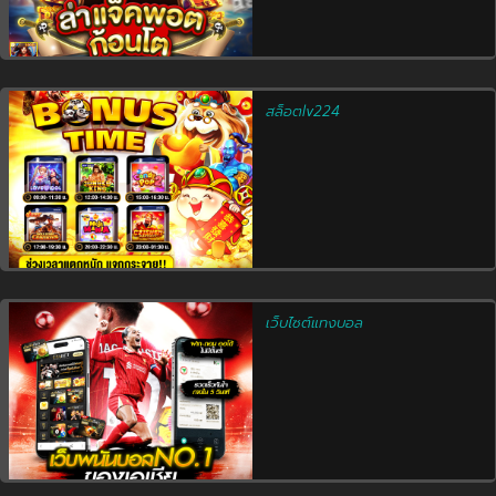
สล็อตlv224
เว็บไซต์แทงบอล