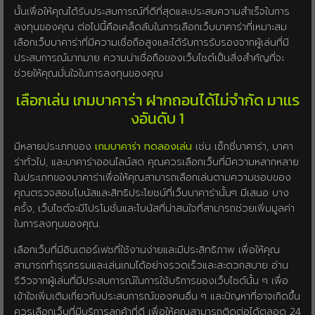
นั้นเพื่อให้คุณได้รับประสบการณ์ที่ดีที่สุดและประสบความสำเร็จในการ
ลงทุนของคุณ ต่อไปนี้คือเคล็ดลับในการเลือกเว็บบาคาร่าที่เหมาะสม
เลือกเว็บบาคาร่าที่มีความเชื่อถือสูงและได้รับการรับรองจากผู้เล่นที่มี
ประสบการณ์มากมาย ความน่าเชื่อถือของเว็บไซต์เป็นสิ่งสำคัญที่จะ
ช่วยให้คุณมั่นใจในการลงทุนของคุณ
เลือกเล่น เกมบาคาร่า ฝากถอนได้ไม่จำกัด มาเเร
งอันดับ 1
มีหลายประเภทของ
เกมบาคาร่า ทดลองเล่น
เช่น เซ็กซี่บาคาร่า, บาคา
ร่าทั่วไป, และบาคาร่าออนไลน์สด คุณควรเลือกเว็บที่มีความหลากหลาย
ในประเภทของบาคาร่าเพื่อให้คุณสามารถเลือกเล่นตามความชอบของ
คุณตรวจสอบโบนัสและสิทธิประโยชน์ที่เว็บบาคาร่านั้นๆ มีเสนอ บาง
ครั้ง, เว็บไซต์จะมีโปรโมชั่นและโบนัสที่น่าสนใจที่สามารถช่วยเพิ่มมูลค่า
ในการลงทุนของคุณ.
เลือกเว็บที่มีอินเตอร์เฟซที่ใช้งานง่ายและมีประสิทธิภาพ เพื่อให้คุณ
สามารถทำธุรกรรมและเล่นเกมได้อย่างรวดเร็วและสะดวกสบาย อ่าน
รีวิวจากผู้เล่นที่มีประสบการณ์ในการใช้บริการของเว็บไซต์นั้น ๆ เพื่อ
เข้าใจเพิ่มเติมเกี่ยวกับประสบการณ์ของคนอื่น ๆ และปัญหาที่อาจเกิดขึ้น
ควรเลือกเว็บที่มีบริการลูกค้าที่ดี เพื่อให้คุณสามารถติดต่อได้ตลอด 24