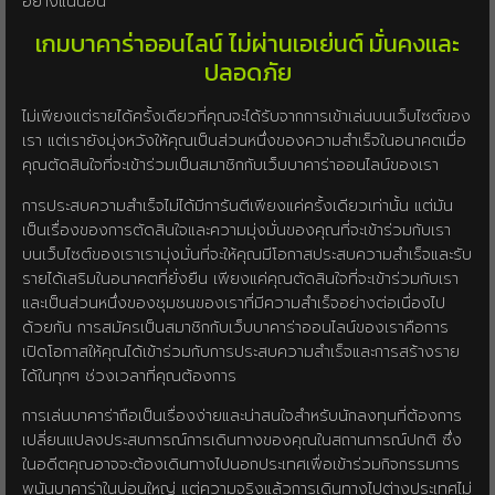
อย่างแน่นอน
เกมบาคาร่าออนไลน์ ไม่ผ่านเอเย่นต์ มั่นคงและ
ปลอดภัย
ไม่เพียงแต่รายได้ครั้งเดียวที่คุณจะได้รับจากการเข้าเล่นบนเว็บไซต์ของ
เรา แต่เรายังมุ่งหวังให้คุณเป็นส่วนหนึ่งของความสำเร็จในอนาคตเมื่อ
คุณตัดสินใจที่จะเข้าร่วมเป็นสมาชิกกับเว็บบาคาร่าออนไลน์ของเรา
การประสบความสำเร็จไม่ได้มีการันตีเพียงแค่ครั้งเดียวเท่านั้น แต่มัน
เป็นเรื่องของการตัดสินใจและความมุ่งมั่นของคุณที่จะเข้าร่วมกับเรา
บนเว็บไซต์ของเราเรามุ่งมั่นที่จะให้คุณมีโอกาสประสบความสำเร็จและรับ
รายได้เสริมในอนาคตที่ยั่งยืน เพียงแค่คุณตัดสินใจที่จะเข้าร่วมกับเรา
และเป็นส่วนหนึ่งของชุมชนของเราที่มีความสำเร็จอย่างต่อเนื่องไป
ด้วยกัน การสมัครเป็นสมาชิกกับเว็บบาคาร่าออนไลน์ของเราคือการ
เปิดโอกาสให้คุณได้เข้าร่วมกับการประสบความสำเร็จและการสร้างราย
ได้ในทุกๆ ช่วงเวลาที่คุณต้องการ
การเล่นบาคาร่าถือเป็นเรื่องง่ายและน่าสนใจสำหรับนักลงทุนที่ต้องการ
เปลี่ยนแปลงประสบการณ์การเดินทางของคุณในสถานการณ์ปกติ ซึ่ง
ในอดีตคุณอาจจะต้องเดินทางไปนอกประเทศเพื่อเข้าร่วมกิจกรรมการ
พนันบาคาร่าในบ่อนใหญ่ แต่ความจริงแล้วการเดินทางไปต่างประเทศไม่