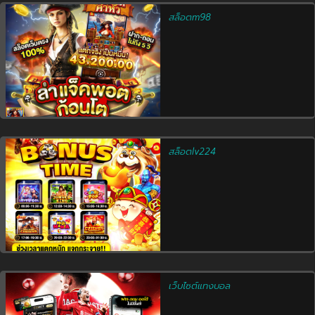
สล็อตm98
สล็อตlv224
เว็บไซต์แทงบอล