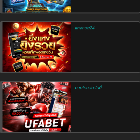
แทงหวย24
มวยไทยสดวันนี้