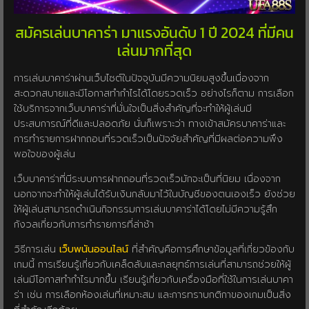
สมัครเล่นบาคาร่า มาแรงอันดับ 1 ปี 2024 ที่มีคน
เล่นมากที่สุด
การเล่นบาคาร่าผ่านเว็บไซต์ในปัจจุบันมีความนิยมสูงขึ้นเนื่องจาก
สะดวกสบายและมีโอกาสทำกำไรได้โดยรวดเร็ว อย่างไรก็ตาม การเลือก
ใช้บริการจากเว็บบาคาร่าที่มั่นใจเป็นสิ่งสำคัญที่จะทำให้ผู้เล่นมี
ประสบการณ์ที่ดีและปลอดภัย นั่นก็เพราะว่า ทางเข้าสมัครบาคาร่าและ
การทำรายการฝากถอนที่รวดเร็วเป็นปัจจัยสำคัญที่มีผลต่อความพึง
พอใจของผู้เล่น
เว็บบาคาร่าที่มีระบบการฝากถอนที่รวดเร็วมักจะเป็นที่นิยม เนื่องจาก
นอกจากจะทำให้ผู้เล่นได้รับเงินกลับมาไว้ในบัญชีของตนเองเร็ว ยังช่วย
ให้ผู้เล่นสามารถดำเนินกิจกรรมการเล่นบาคาร่าได้โดยไม่มีความรู้สึก
กังวลเกี่ยวกับการทำรายการที่ล่าช้า
วิธีการเล่น
เว็บพนันออนไลน์
ที่สำคัญคือการศึกษาข้อมูลที่เกี่ยวข้องกับ
เกมนี้ การเรียนรู้เกี่ยวกับเคล็ดลับและกลยุทธ์การเล่นที่สามารถช่วยให้ผู้
เล่นมีโอกาสทำกำไรมากขึ้น เรียนรู้เกี่ยวกับเครื่องมือที่ใช้ในการเล่นบาคา
ร่า เช่น การเลือกห้องเล่นที่เหมาะสม และการทราบกติกาของเกมเป็นสิ่ง