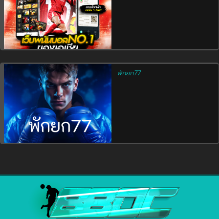
พักยก77