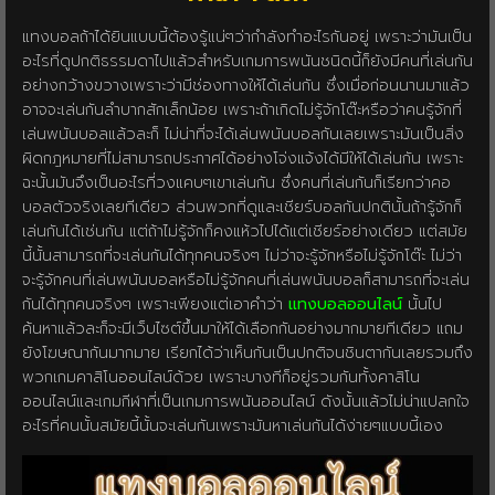
แทงบอลถ้าได้ยินแบบนี้ต้องรู้แน่ๆว่ากำลังทำอะไรกันอยู่ เพราะว่ามันเป็น
อะไรที่ดูปกติธรรมดาไปแล้วสำหรับเกมการพนันชนิดนี้ก็ยังมีคนที่เล่นกัน
อย่างกว้างขวางเพราะว่ามีช่องทางให้ได้เล่นกัน ซึ่งเมื่อก่อนนานมาแล้ว
อาจจะเล่นกันลำบากสักเล็กน้อย เพราะถ้าเกิดไม่รู้จักโต๊ะหรือว่าคนรู้จักที่
เล่นพนันบอลแล้วละก็ ไม่น่าที่จะได้เล่นพนันบอลกันเลยเพราะมันเป็นสิ่ง
ผิดกฎหมายที่ไม่สามารถประกาศได้อย่างโจ่งแจ้งได้มีให้ได้เล่นกัน เพราะ
ฉะนั้นมันจึงเป็นอะไรที่วงแคบๆเขาเล่นกัน ซึ่งคนที่เล่นกันก็เรียกว่าคอ
บอลตัวจริงเลยทีเดียว ส่วนพวกที่ดูและเชียร์บอลกันปกตินั้นถ้ารู้จักก็
เล่นกันได้เช่นกัน แต่ถ้าไม่รู้จักก็คงแห้วไปได้แต่เชียร์อย่างเดียว แต่สมัย
นี้นั้นสามารถที่จะเล่นกันได้ทุกคนจริงๆ ไม่ว่าจะรู้จักหรือไม่รู้จักโต๊ะ ไม่ว่า
จะรู้จักคนที่เล่นพนันบอลหรือไม่รู้จักคนที่เล่นพนันบอลก็สามารถที่จะเล่น
กันได้ทุกคนจริงๆ เพราะเพียงแต่เอาคำว่า
แทงบอลออนไลน์
นั้นไป
ค้นหาแล้วละก็จะมีเว็บไซต์ขึ้นมาให้ได้เลือกกันอย่างมากมายทีเดียว แถม
ยังโฆษณากันมากมาย เรียกได้ว่าเห็นกันเป็นปกติจนชินตากันเลยรวมถึง
พวกเกมคาสิโนออนไลน์ด้วย เพราะบางทีก็อยู่รวมกันทั้งคาสิโน
ออนไลน์และเกมกีฬาที่เป็นเกมการพนันออนไลน์ ดังนั้นแล้วไม่น่าแปลกใจ
อะไรที่คนนั้นสมัยนี้นั้นจะเล่นกันเพราะมันหาเล่นกันได้ง่ายๆแบบนี้เอง