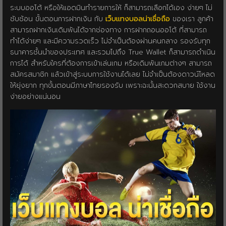
ระบบออโต้ หรือให้แอดมินทำรายการให้ ก็สามารถเลือกได้เอง ง่ายๆ ไม่
ซับซ้อน ขั้นตอนการฝากเงิน กับ
เว็บแทงบอลน่าเชื่อถือ
ของเรา ลูกค้า
สามารถฝากเงินเดิมพันได้จากช่องทาง การฝากถอนออโต้ ที่สามารถ
ทำได้ง่ายๆ และมีความรวดเร็ว ไม่จำเป็นต้องผ่านคนกลาง รองรับทุก
ธนาคารชั้นนำของประเทศ และรวมไปถึง True Wallet ก็สามารถดำเนิน
การได้ สำหรับใครที่ต้องการเข้าเล่นเกม หรือเดิมพันเกมต่างๆ สามารถ
สมัครสมาชิก แล้วเข้าสู่ระบบการใช้งานได้เลย ไม่จำเป็นต้องดาวน์โหลด
ให้ยุ่งยาก ทุกขั้นตอนมีภาษาไทยรองรับ เพราะฉะนั้นสะดวกสบาย ใช้งาน
ง่ายอย่างแน่นอน