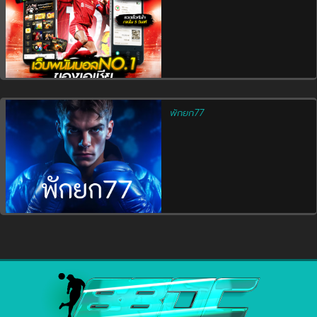
พักยก77