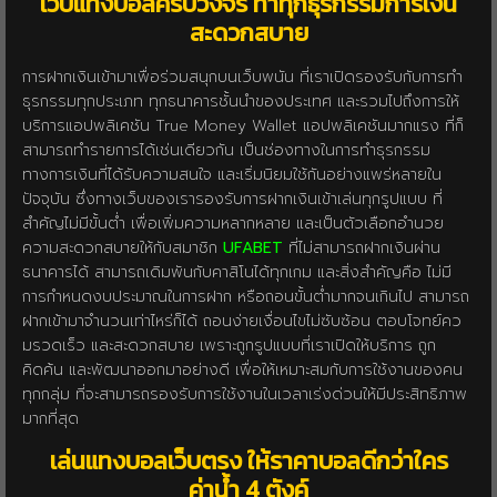
เว็บแทงบอลครบวงจร ทำทุกธุรกรรมการเงิน
สะดวกสบาย
การฝากเงินเข้ามาเพื่อร่วมสนุกบนเว็บพนัน ที่เราเปิดรองรับกับการทำ
ธุรกรรมทุกประเภท ทุกธนาคารชั้นนำของประเทศ และรวมไปถึงการให้
บริการแอปพลิเคชัน True Money Wallet แอปพลิเคชันมากแรง ที่ก็
สามารถทำรายการได้เช่นเดียวกัน เป็นช่องทางในการทำธุรกรรม
ทางการเงินที่ได้รับความสนใจ และเริ่มนิยมใช้กันอย่างแพร่หลายใน
ปัจจุบัน ซึ่งทางเว็บของเรารองรับการฝากเงินเข้าเล่นทุกรูปแบบ ที่
สำคัญไม่มีขั้นต่ำ เพื่อเพิ่มความหลากหลาย และเป็นตัวเลือกอำนวย
ความสะดวกสบายให้กับสมาชิก
UFABET
ที่ไม่สามารถฝากเงินผ่าน
ธนาคารได้ สามารถเดิมพันกับคาสิโนได้ทุกเกม และสิ่งสำคัญคือ ไม่มี
การกำหนดงบประมาณในการฝาก หรือถอนขั้นต่ำมากจนเกินไป สามารถ
ฝากเข้ามาจำนวนเท่าไหร่ก็ได้ ถอนง่ายเงื่อนไขไม่ซับซ้อน ตอบโจทย์คว
มรวดเร็ว และสะดวกสบาย เพราะถูกรูปแบบที่เราเปิดให้บริการ ถูก
คิดค้น และพัฒนาออกมาอย่างดี เพื่อให้เหมาะสมกับการใช้งานของคน
ทุกกลุ่ม ที่จะสามารถรองรับการใช้งานในเวลาเร่งด่วนให้มีประสิทธิภาพ
มากที่สุด
เล่นแทงบอลเว็บตรง
ให้ราคาบอลดีกว่าใคร
ค่าน้ำ 4 ตังค์