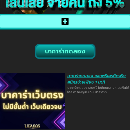
บาคาร่าทดลอง
บาคาร่าทดลอง แจกฟรีเครดิตจริง
สมัครง่ายเพียง 1 นาที
บาคาร่าทดลอง เล่นฟรี ไม่มีคนกลาง ถอนเงินได้
จริง การลงทุนในเกม บาคาร่าท