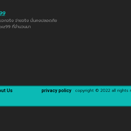
99
กจริง จ่ายจริง มั่นคงปลอดภัย
z99 ที่จำนวนมา
copyright © 2022 all rights
ut Us
privacy policy