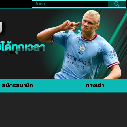
สมัครสมาชิก
ทางเข้า