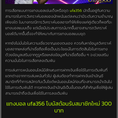
การเลือกแบบการแทงบอลเช่นเต็งหรือชุด
ufa356
มักขึ้นอยู่กับความ
สามารถในการวิเคราะห์บอลของนักพนันแต่ละคนว่ามีระดับความชำนาญ
เพียงใด ในบางกรณีการวิเคราะห์บอลอาจทำให้เพียงแค่คู่เดียวก็พอที่จะ
แทงบอลแบบเต็ง แต่เมื่อมีประสบการณ์มากขึ้นอาจสามารถวิเคราะห์
บอลได้มากขึ้นซึ่งจะทำให้เหมาะกับการแทงบอลแบบชุด
หากยังไม่มั่นใจในความเชี่ยวชาญของตนเอง ควรค้นหาข้อมูลวิเคราะห์
บอลจากแหล่งที่น่าเชื่อถือเพื่อเป็นประโยชน์ในการตัดสินใจในการแทง
ด้วยข้อมูลเสริมจากกูรูหรือแหล่งข้อมูลที่น่าเชื่อถืออื่น ๆ จะช่วยเสริม
ความมั่นใจในการเลือกลงเดิมพัน
การเล่นการพนันออนไลน์มีลักษณะการฝากเงินเพื่อใช้ในการเดิมพันที่
แตกต่างจากการเล่นพนันทั่วไป ผู้เล่นต้องทำการฝากเงินเข้าบัญชี
สมาชิกที่ทำการสมัครกับเว็บไซต์พนันออนไลน์ก่อนที่จะสามารถนำเงินไป
ใช้ในการเดิมพันได้ การฝากเงินเข้าบัญชีเป็นขั้นตอนที่สำคัญเพื่อให้ผู้เล่น
สามารถเข้าถึงเงินเพื่อใช้ในการลงเดิมพัน
แทงบอล ufa356 โบนัสต้อนรับสมาชิกใหม่ 300
บาท