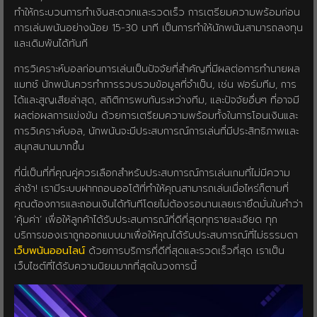
ทำให้กระบวนการทำเงินสะดวกและรวดเร็ว การเตรียมความพร้อมก่อน
การเล่นพนันอย่างน้อย 15-30 นาที เป็นการทำให้นักพนันสามารถลงทุน
และเดิมพันได้ทันที
การวิเคราะห์บอลก่อนการเล่นเป็นปัจจัยที่สำคัญที่มีผลต่อการทำนายผล
แมทช์ นักพนันควรทำการรวบรวมข้อมูลที่จำเป็น, เช่น ฟอร์มทีม, การ
ได้และสูญเสียล่าสุด, สถิติการพบกันระหว่างทีม, และปัจจัยอื่นๆ ที่อาจมี
ผลต่อผลการแข่งขัน ด้วยการเตรียมความพร้อมทั้งในการโอนเงินและ
การวิเคราะห์บอล, นักพนันจะมีประสบการณ์การเล่นที่มีประสิทธิภาพและ
สนุกสนานมากขึ้น
ที่นี่เป็นที่ที่คุณคู่ควรเลือกสำหรับประสบการณ์การเล่นเกมที่ไม่มีความ
ล่าช้า! เรามีระบบฝากถอนออโต้ที่ทำให้คุณสามารถเล่นเมื่อไหร่ก็ตามที่
คุณต้องการและถอนเงินได้ทันทีโดยไม่ต้องรอนานเลยเรายึดมั่นในคำว่า
‘คุ้มค่า’ เพื่อให้ลูกค้าได้รับประสบการณ์ที่ดีที่สุดทุกรายละเอียด ทุก
บริการของเราถูกออกแบบมาเพื่อให้คุณได้รับประสบการณ์ที่ไม่ธรรมดา
เว็บพนันออนไลน์
ด้วยการบริการที่ดีที่สุดและรวดเร็วที่สุด เราเป็น
เว็บไซต์ที่ได้รับความนิยมมากที่สุดในวงการนี้