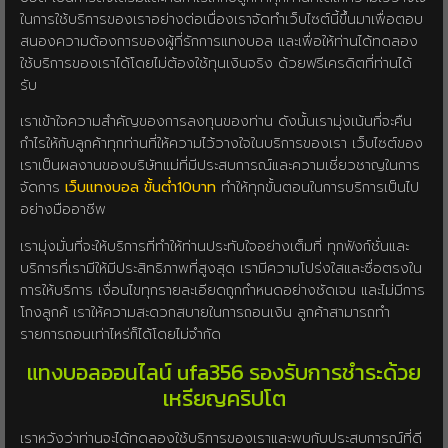
ในการใช้บริการของเราอย่างต่อเนื่องเราจัดทำเว็บไซต์นี้ขึ้นมาเพื่อตอบ
สนองความต้องการของผู้ที่รักการแทงบอล และเพื่อให้ท่านได้ทดลอง
ใช้บริการของเราได้โดยไม่ต้องใช้ทุนเงินจริง ด้วยฟรีเครดิตที่ท่านได้
รับ
เราเข้าใจความสำคัญของการลงทุนของท่าน ดังนั้นเรามุ่งเน้นที่จะคืน
กำไรให้กับลูกค้าทุกท่านที่ให้ความไว้วางใจในบริการของเรา เว็บไซต์ของ
เราเป็นผลงานของบริษัทแม่ที่มีประสบการณ์และความเชี่ยวชาญในการ
จัดการ
เว็บแทงบอล ขั้นต่ำ10บาท
ทำให้ทุกขั้นตอนในการบริการเป็นไป
อย่างมืออาชีพ
เรามุ่งมั่นที่จะให้บริการที่ทำให้ท่านประทับใจอย่างเต็มที่ ทุกฟังก์ชั่นและ
บริการที่เรามีให้มีประสิทธิภาพที่สูงสุด เรามีความโปร่งใสและซื่อตรงใน
การให้บริการ เงื่อนไขทุกรายละเอียดถูกกำหนดอย่างชัดเจน และไม่มีการ
โกงลูกค้ เราให้ความสะดวกสบายในการถอนเงิน ลูกค้าสามารถทำ
รายการถอนเท่าไหร่ก็ได้โดยไม่จำกัด
แทงบอลออนไลน์ ufa356 รองรับการชำระด้วย
เหรียญคริปโต
เราหวังว่าท่านจะได้ทดลองใช้บริการของเราและพบกับประสบการณ์ที่ดี