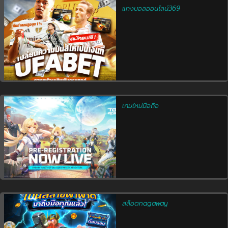
แทงบอลออนไลน์369
เกมใหม่มือถือ
สล็อตnagaway