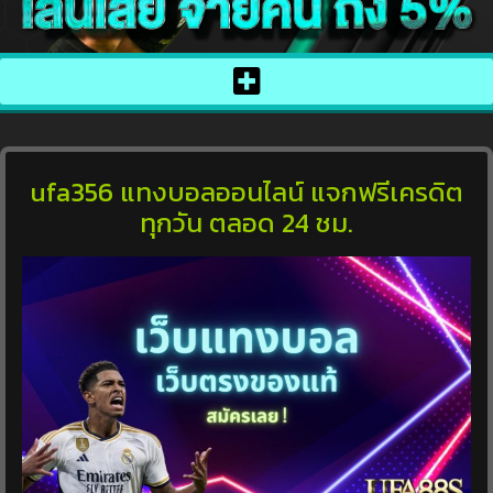
ufa356 แทงบอลออนไลน์ แจกฟรีเครดิต
ทุกวัน ตลอด 24 ชม.