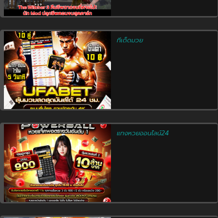
ทีเด็ดมวย
แทงหวยออนไลน์24