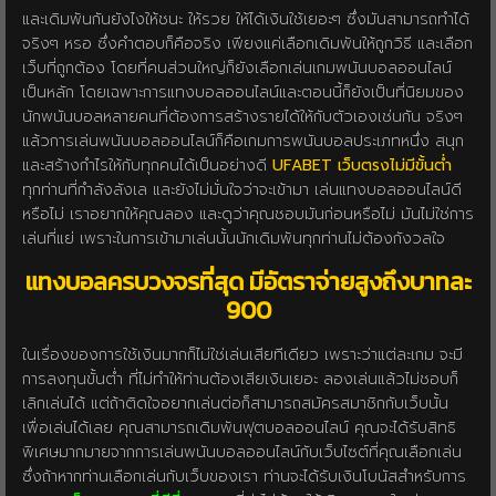
และเดิมพันกันยังไงให้ชนะ ให้รวย ให้ได้เงินใช้เยอะๆ ซึ่งมันสามารถทำได้
จริงๆ หรอ ซึ่งคำตอบก็คือจริง เพียงแค่เลือกเดิมพันให้ถูกวิธี และเลือก
เว็บที่ถูกต้อง โดยที่คนส่วนใหญ่ก็ยังเลือกเล่นเกมพนันบอลออนไลน์
เป็นหลัก โดยเฉพาะการแทงบอลออนไลน์และตอนนี้ก็ยังเป็นที่นิยมของ
นักพนันบอลหลายคนที่ต้องการสร้างรายได้ให้กับตัวเองเช่นกัน จริงๆ
แล้วการเล่นพนันบอลออนไลน์ก็คือเกมการพนันบอลประเภทหนึ่ง สนุก
และสร้างกำไรให้กับทุกคนได้เป็นอย่างดี
UFABET เว็บตรงไม่มีขั้นต่ำ
ทุกท่านที่กำลังลังเล และยังไม่มั่นใจว่าจะเข้ามา เล่นแทงบอลออนไลน์ดี
หรือไม่ เราอยากให้คุณลอง และดูว่าคุณชอบมันก่อนหรือไม่ มันไม่ใช่การ
เล่นที่แย่ เพราะในการเข้ามาเล่นนั้นนักเดิมพันทุกท่านไม่ต้องกังวลใจ
แทงบอลครบวงจรที่สุด มีอัตราจ่ายสูงถึงบาทละ
900
ในเรื่องของการใช้เงินมากก็ไม่ใช่เล่นเสียทีเดียว เพราะว่าแต่ละเกม จะมี
การลงทุนขั้นต่ำ ที่ไม่ทำให้ท่านต้องเสียเงินเยอะ ลองเล่นแล้วไม่ชอบก็
เลิกเล่นได้ แต่ถ้าติดใจอยากเล่นต่อก็สามารถสมัครสมาชิกกับเว็บนั้น
เพื่อเล่นได้เลย คุณสามารถเดิมพันฟุตบอลออนไลน์ คุณจะได้รับสิทธิ
พิเศษมากมายจากการเล่นพนันบอลออนไลน์กับเว็บไซต์ที่คุณเลือกเล่น
ซึ่งถ้าหากท่านเลือกเล่นกับเว็บของเรา ท่านจะได้รับเงินโบนัสสำหรับการ