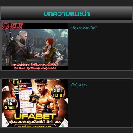
บทความแนะนำ
เว็บเกมออนไลน์
ทีเด็ดมวย