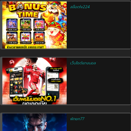
สล็อตlv224
เว็บไซต์แทงบอล
พักยก77