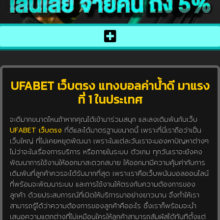
UFABET เว็บตรง แทงบอลค่าน้ำดี มาแรง
ที่ 1 ในประเทศ
จะดีมากขนาดไหนถ้าหากคุณได้เข้ามาร่วมสนุก และลงเดิมพันกับเว็บ
UFABET เว็บตรง
ที่ดีและได้มาตรฐานขนาดนี้ เพราะที่นี่เราถือว่าเป็น
เว็บใหญ่ ที่ไม่เคยหยุดพัฒนา เพราะในแต่ละวันเราจะมองหาปัญหาต่างๆ
ไม่ว่าจะในเรื่องการบริการ หรือภายในระบบ ตัวเกม ทุกวันเราจะยังคง
พัฒนาการใช้งานให้ออกมาสะดวกสบาย ให้ออกมามีความคุ้มค่ากับการ
เดิมพันที่ลูกค้าควรจะได้รับมากที่สุด เพราะเราคือเว็บพนันบอลออนไลน์
ที่พร้อมจะพัฒนาระบบ และการใช้งานให้ตรงกับความต้องการของ
ลูกค้า ด้วยประสบการณ์ที่เปิดให้บริการมาอย่างยาวนาน จึงทำให้เรา
สามารถรู้ได้ว่าความต้องการของลูกค้าคืออะไร ซึ่งเราก็พร้อมจะนำ
เสนอความแตกต่างที่ไม่เหมือนใครให้ลูกค้าสามารถสัมผัสได้ทันทีตั้งแต่