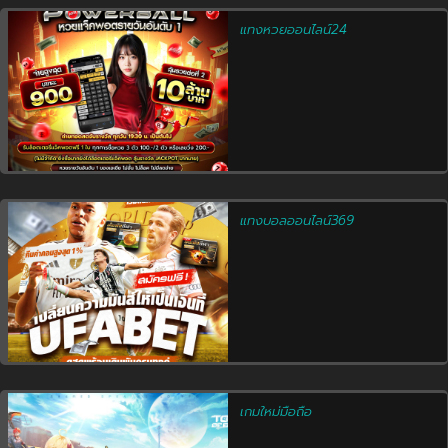
แทงหวยออนไลน์24
แทงบอลออนไลน์369
เกมใหม่มือถือ