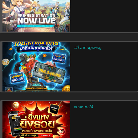
สล็อตnagaway
แทงหวย24