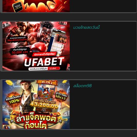
มวยไทยสดวันนี้
สล็อตm98