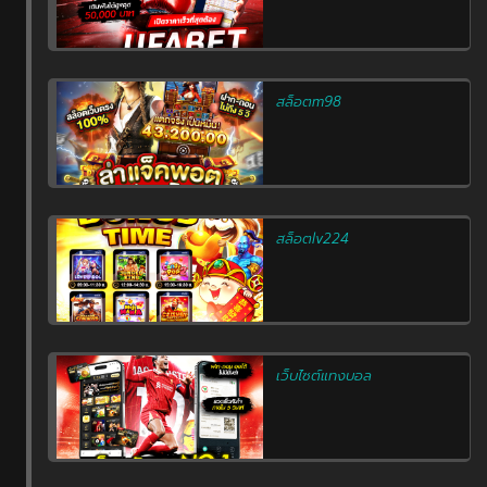
สล็อตm98
สล็อตlv224
เว็บไซต์แทงบอล