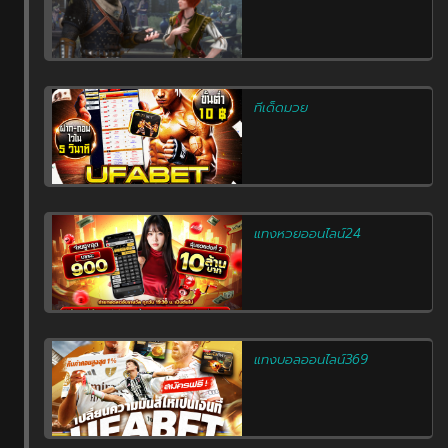
ทีเด็ดมวย
แทงหวยออนไลน์24
แทงบอลออนไลน์369