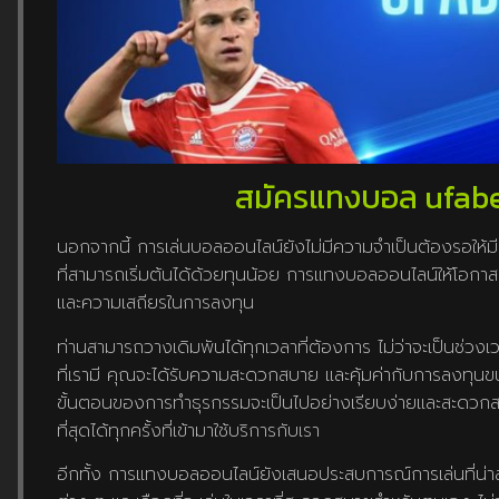
สมัครแทงบอล ufabet เว
นอกจากนี้ การเล่นบอลออนไลน์ยังไม่มีความจำเป็นต้องรอให้มีทุ
ที่สามารถเริ่มต้นได้ด้วยทุนน้อย การแทงบอลออนไลน์ให้โอกาสแก
และความเสถียรในการลงทุน
ท่านสามารถวางเดิมพันได้ทุกเวลาที่ต้องการ ไม่ว่าจะเป็นช่วง
ที่เรามี คุณจะได้รับความสะดวกสบาย และคุ้มค่ากับการลงทุนข
ขั้นตอนของการทำธุรกรรมจะเป็นไปอย่างเรียบง่ายและสะดวก
ที่สุดได้ทุกครั้งที่เข้ามาใช้บริการกับเรา
อีกทั้ง การแทงบอลออนไลน์ยังเสนอประสบการณ์การเล่นที่น่าสน