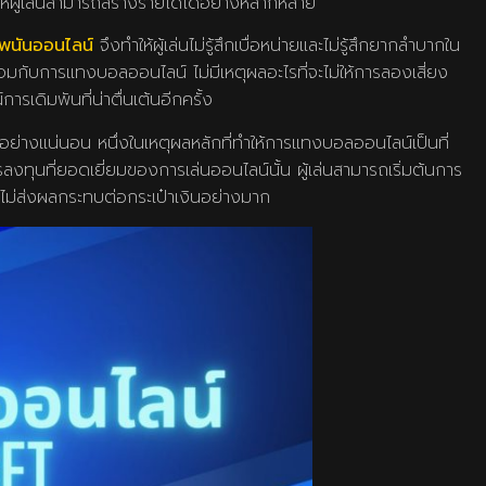
ทำให้ผู้เล่นสามารถสร้างรายได้ได้อย่างหลากหลาย
บพนันออนไลน์
จึงทำให้ผู้เล่นไม่รู้สึกเบื่อหน่ายและไม่รู้สึกยากลำบากใน
บการแทงบอลออนไลน์ ไม่มีเหตุผลอะไรที่จะไม่ให้การลองเสี่ยง
เดิมพันที่น่าตื่นเต้นอีกครั้ง
่างแน่นอน หนึ่งในเหตุผลหลักที่ทำให้การแทงบอลออนไลน์เป็นที่
ุนที่ยอดเยี่ยมของการเล่นออนไลน์นั้น ผู้เล่นสามารถเริ่มต้นการ
และไม่ส่งผลกระทบต่อกระเป๋าเงินอย่างมาก