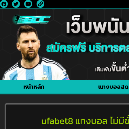
หน้าหลัก
แทงบอลสด
ufabet8 แทงบอล ไม่มีขั