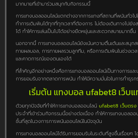
มากมายที่เข้ามาร่วมสนุกกับกิจกรรมนี้
การแทงบอลออนไลน์แตกต่างจากการแทงที่สถานที่พนันทั่วไ
ทำการเดิมพันได้ทุกที่ทุกเวลาที่ต้องการ ไม่ต้องเดินทางไปยั
ได้ ทำให้การเล่นเป็นไปได้อย่างยืดหยุ่นและสะดวกสบายมากขึ้น
นอกจากนี้ การแทงบอลออนไลน์ยังเน้นความตื่นเต้นและสนุกสนานท
ทายผลบอล, การทายผลรวมลูกทีม, หรือการเดิมพันในช่วงเวลาที
และคาดการณ์ของตนเองได้
ที่สำคัญอีกอย่างหนึ่งคือการแทงบอลออนไลน์เป็นทางการและปลอ
การยอมรับจากตลาดการพนัน ทำให้มีความมั่นใจในการทำธุรกรร
เริ่มต้น แทงบอล ufabet8 เว็บแทง
ด้วยทุกปัจจัยที่ทำให้การแทงบอลออนไลน์
ufabet8 เว็บตรง
ประจำที่เข้าร่วมกิจกรรมนี้อย่างต่อเนื่อง ทำให้การแทงบอลออน
ชั้นที่สุดในวงการการพนันออนไลน์ในปัจจุบัน
การแทงบอลออนไลน์ได้รับการยอมรับในระดับที่สูงขึ้นเรื่อ