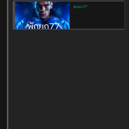
พักยก77