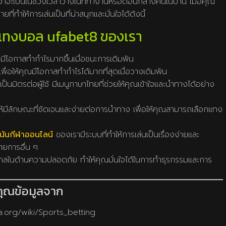
ว่าจะเป็นในช่วงเวลาว่างในที่ทำงานหรือตอนกลางคืนในบ้าน เมื่อคุณ
่ทำให้การเล่นเป็นที่น่าสนุกและมั่นใจได้ดังนี้
บแทงบอล ufabet8 ของเรา
ุณมีโอกาสทำกำไรมากขึ้นเมื่อชนะการเดิมพัน
ด เพื่อให้คุณมีโอกาสทำกำไรได้มากที่สุดเมื่อวางเดิมพัน
เป็นมิตรต่อผู้ใช้ มีเมนูภาษาไทยที่ช่วยให้คุณเข้าใจและนำทางได้อย่าง
ต์ให้มีลักษณะที่ชัดเจนและง่ายต่อการนำทาง เพื่อให้คุณสามารถเลือกแทง
นันกีฬาออนไลน์
ของเรามีระบบที่ทำให้การเล่นเป็นเรื่องง่ายและ
ายการอื่น ๆ
กลในด้านความปลอดภัย ทำให้คุณมั่นใจได้ในการทำธุรกรรมและการ
ุณข้อมูลจาก
a.org/wiki/Sports_betting